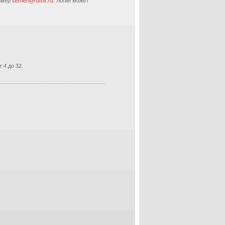
ример
semen@rufox.ru.
Логин может
 4 до 32.