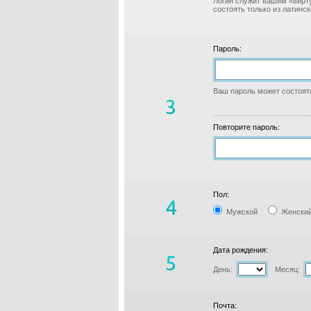
Логин служит вашим «вирт
состоять только из латинс
Пароль:
Ваш пароль может состоять
Повторите пароль:
Пол:
Мужской
Женски
Дата рождения:
День:
Месяц:
Почта: