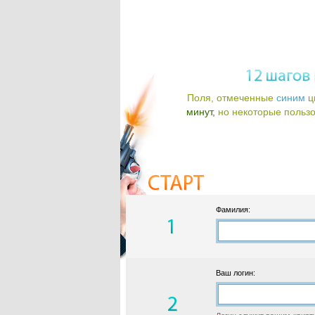
Поля, отмеченные
синим
ц
минут,
но некоторые пользов
Фамилия:
Ваш логин: