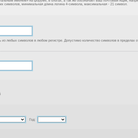
уальным именем» на форуме, в блогах, а так же обозначает ваш почтовый ящик, нап
ких символов, минимальная длина логина 4-символа, максимальная - 21 символ.
 из любых символов в любом регистре. Допустимо количество символов в пределах от
й
Год: